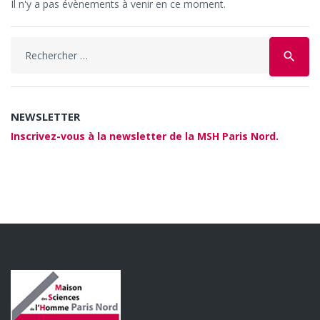
Il n'y a pas évènements à venir en ce moment.
search
NEWSLETTER
Inscrivez-vous à la newsletter de la MSH Paris Nord.