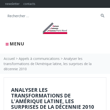
Skip
newsletter
contacts
to
content
search
Search
for:
MENU
Accueil
>
Appels à communications
>
Analyser les
transformations de l’Amérique latine, les surprises de la
décennie 2010
ANALYSER LES
TRANSFORMATIONS DE
L'AMÉRIQUE LATINE, LES
SURPRISES DE LA DÉCENNIE 2010