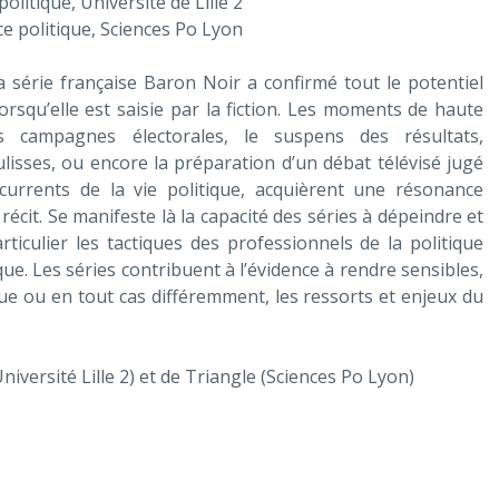
litique, Université de Lille 2
e politique, Sciences Po Lyon
a série française Baron Noir a confirmé tout le potentiel
lorsqu’elle est saisie par la fiction. Les moments de haute
des campagnes électorales, le suspens des résultats,
ulisses, ou encore la préparation d’un débat télévisé jugé
currents de la vie politique, acquièrent une résonance
 récit. Se manifeste là la capacité des séries à dépeindre et
particulier les tactiques des professionnels de la politique
que. Les séries contribuent à l’évidence à rendre sensibles,
que ou en tout cas différemment, les ressorts et enjeux du
iversité Lille 2) et de Triangle (Sciences Po Lyon)