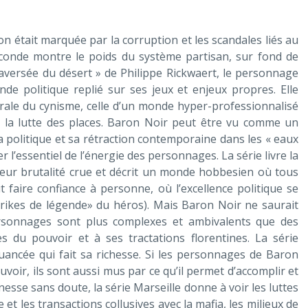
n était marquée par la corruption et les scandales liés au
seconde montre le poids du système partisan, sur fond de
 traversée du désert » de Philippe Rickwaert, le personnage
de politique replié sur ses jeux et enjeux propres. Elle
orale du cynisme, celle d’un monde hyper-professionnalisé
 la lutte des places. Baron Noir peut être vu comme un
la politique et sa rétraction contemporaine dans les « eaux
r l’essentiel de l’énergie des personnages. La série livre la
leur brutalité crue et décrit un monde hobbesien où tous
 faire confiance à personne, où l’excellence politique se
 strikes de légende» du héros). Mais Baron Noir ne saurait
personnages sont plus complexes et ambivalents que des
s du pouvoir et à ses tractations florentines. La série
nuancée qui fait sa richesse. Si les personnages de Baron
uvoir, ils sont aussi mus par ce qu’il permet d’accomplir et
nesse sans doute, la série Marseille donne à voir les luttes
e et les transactions collusives avec la mafia, les milieux de