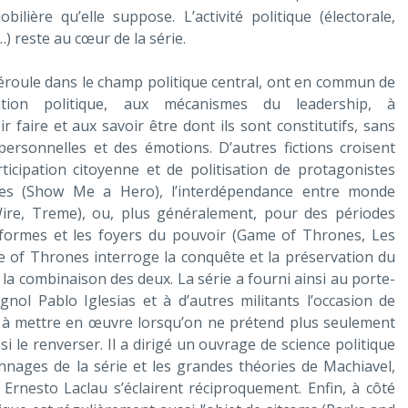
ière qu’elle suppose. L’activité politique (électorale,
) reste au cœur de la série.
 déroule dans le champ politique central, ont en commun de
sation politique, aux mécanismes du leadership, à
r faire et aux savoir être dont ils sont constitutifs, sans
rpersonnelles et des émotions. D’autres fictions croisent
participation citoyenne et de politisation de protagonistes
nes (Show Me a Hero), l’interdépendance entre monde
Wire, Treme), ou, plus généralement, pour des périodes
 formes et les foyers du pouvoir (Game of Thrones, Les
e of Thrones interroge la conquête et la préservation du
 la combinaison des deux. La série a fourni ainsi au porte-
nol Pablo Iglesias et à d’autres militants l’occasion de
es à mettre en œuvre lorsqu’on ne prétend plus seulement
i le renverser. Il a dirigé un ouvrage de science politique
onnages de la série et les grandes théories de Machiavel,
Ernesto Laclau s’éclairent réciproquement. Enfin, à côté