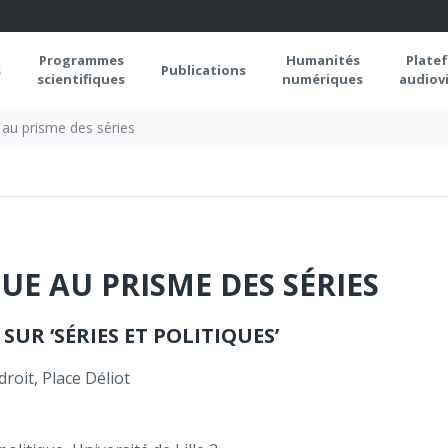
Programmes
Humanités
Plate
s
Publications
scientifiques
numériques
audiovi
e au prisme des séries
QUE AU PRISME DES SÉRIES
UR ‘SÉRIES ET POLITIQUES’
droit, Place Déliot