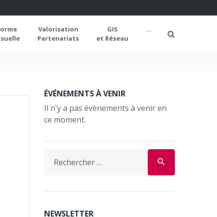
forme
Valorisation
GIS
...
suelle
Partenariats
et Réseau
ÉVÉNEMENTS À VENIR
Il n'y a pas évènements à venir en
ce moment.
Search
search
for:
NEWSLETTER