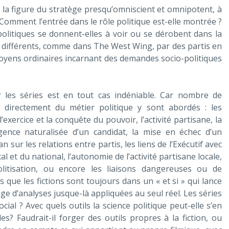
 figure du stratège presqu’omniscient et omnipotent, à
omment l’entrée dans le rôle politique est-elle montrée ?
politiques se donnent-elles à voir ou se dérobent dans la
s différents, comme dans The West Wing, par des partis en
itoyens ordinaires incarnant des demandes socio-politiques
r les séries est en tout cas indéniable. Car nombre de
 directement du métier politique y sont abordés : les
’exercice et la conquête du pouvoir, l’activité partisane, la
rgence naturalisée d’un candidat, la mise en échec d’un
 sur les relations entre partis, les liens de l’Exécutif avec
l et du national, l’autonomie de l’activité partisane locale,
politisation, ou encore les liaisons dangereuses ou de
s que les fictions sont toujours dans un « et si » qui lance
age d’analyses jusque-là appliquées au seul réel. Les séries
ial ? Avec quels outils la science politique peut-elle s’en
? Faudrait-il forger des outils propres à la fiction, ou