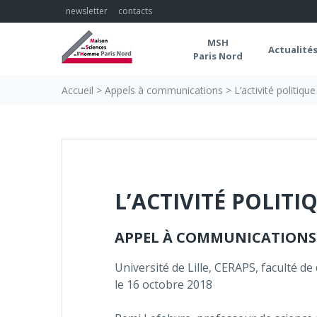
Skip
newsletter
contacts
to
content
MSH
Actualité
Paris Nord
Accueil
>
Appels à communications
>
L’activité politiqu
L’ACTIVITÉ POLITI
APPEL À COMMUNICATIONS S
Université de Lille, CERAPS, faculté de 
le 16 octobre 2018