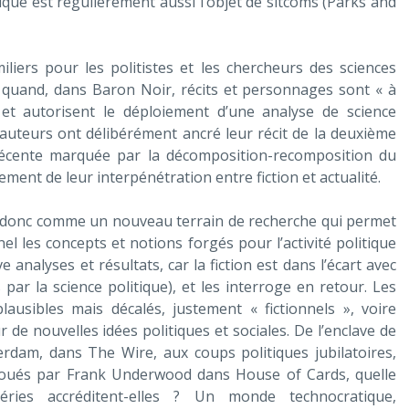
itique est régulièrement aussi l’objet de sitcoms (Parks and
iliers pour les politistes et les chercheurs des sciences
 quand, dans Baron Noir, récits et personnages sont « à
, et autorisent le déploiement d’une analyse de science
s auteurs ont délibérément ancré leur récit de la deuxième
 récente marquée par la décomposition-recomposition du
ement de leur interpénétration entre fiction et actualité.
nt donc comme un nouveau terrain de recherche qui permet
nel les concepts et notions forgés pour l’activité politique
e analyses et résultats, car la fiction est dans l’écart avec
par la science politique), et les interroge en retour. Les
ausibles mais décalés, justement « fictionnels », voire
de nouvelles idées politiques et sociales. De l’enclave de
erdam, dans The Wire, aux coups politiques jubilatoires,
joués par Frank Underwood dans House of Cards, quelle
ries accréditent-elles ? Un monde technocratique,