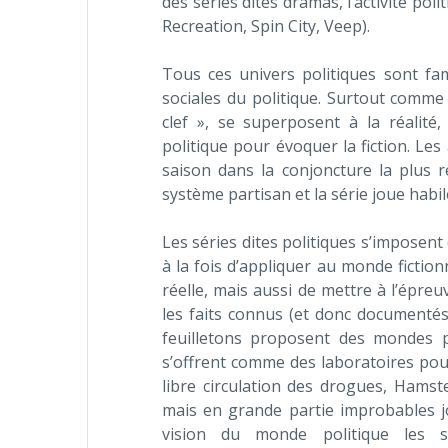
des séries dites dramas, l’activité pol
Recreation, Spin City, Veep).
Tous ces univers politiques sont fam
sociales du politique. Surtout comme
clef », se superposent à la réalité
politique pour évoquer la fiction. Le
saison dans la conjoncture la plus
système partisan et la série joue habil
Les séries dites politiques s’impose
à la fois d’appliquer au monde fiction
réelle, mais aussi de mettre à l’épreuv
les faits connus (et donc documentés 
feuilletons proposent des mondes pl
s’offrent comme des laboratoires pour 
libre circulation des drogues, Hamst
mais en grande partie improbables 
vision du monde politique les sé