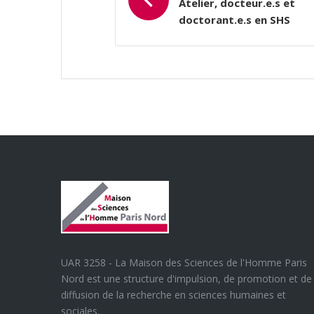
L’ARTICLE
Atelier, docteur.e.s et
doctorant.e.s en SHS
UAR 3258 - La Maison des Sciences de l'Homme Paris
Nord est une structure d'impulsion, de promotion et de
diffusion de la recherche en sciences humaines et
sociales.