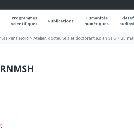
Programmes
Humanités
Plate
s
Publications
scientifiques
numériques
audiovi
 MSH Paris Nord
>
Atelier, docteur.e.s et doctorant.e.s en SHS
>
25-ma
G-RNMSH
t