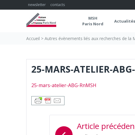
Skip
newsletter
contacts
to
content
MSH
Actualité
Paris Nord
Accueil
>
Autres évènements liés aux recherches de la
25-MARS-ATELIER-AB
25-mars-atelier-ABG-RnMSH
NAVIGATION
Article précéden
DE