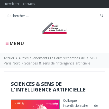
Skip
newsletter
contacts
to
content
search
Search
for:
MENU
Accueil
>
Autres évènements liés aux recherches de la MSH
Paris Nord
>
Sciences & sens de l’intelligence artificielle
SCIENCES & SENS DE
L'INTELLIGENCE ARTIFICIELLE
Colloque
interdisciplinaire de