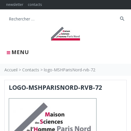
Skip
newsletter
contacts
to
content
search
Search
for:
MENU
Accueil
>
Contacts
>
logo-MSHParisNord-rvb-72
LOGO-MSHPARISNORD-RVB-72