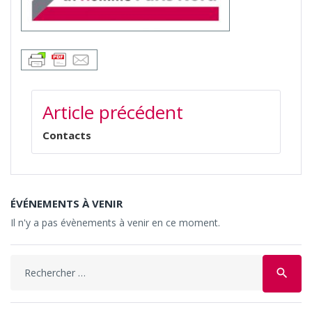
NAVIGATION
Article précédent
DE
L’ARTICLE
Contacts
ÉVÉNEMENTS À VENIR
Il n'y a pas évènements à venir en ce moment.
Search
search
for: