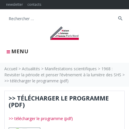
Skip
newsletter
contacts
to
content
search
Search
for:
MENU
Accueil
>
Actualités
>
Manifestations scientifiques
>
1968 :
Revisiter la période et penser l’évènement à la lumière des SHS
>
>> télécharger le programme (pdf)
>> TÉLÉCHARGER LE PROGRAMME
(PDF)
>> télécharger le programme (pdf)