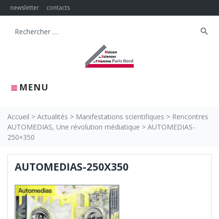
Skip
newsletter
contacts
to
content
search
Search
for:
MENU
Accueil
>
Actualités
>
Manifestations scientifiques
>
Rencontres
AUTOMEDIAS, Une révolution médiatique
>
AUTOMEDIAS-
250×350
AUTOMEDIAS-250X350