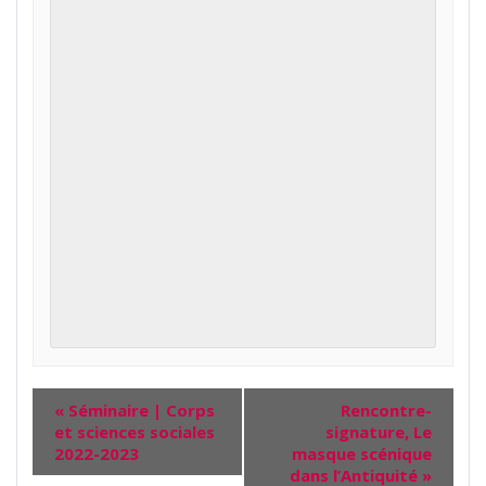
«
Séminaire | Corps
Rencontre-
et sciences sociales
signature, Le
2022-2023
masque scénique
dans l’Antiquité
»