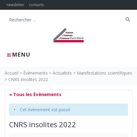
Skip
newsletter
contacts
to
content
search
Search
for:
MENU
Accueil
>
Évènements
>
Actualités
>
Manifestations scientifiques
>
CNRS insolites 2022
« Tous les Évènements
Cet évènement est passé
CNRS insolites 2022