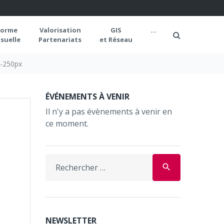
forme
Valorisation
GIS
...
suelle
Partenariats
et Réseau
1-250px
ÉVÉNEMENTS À VENIR
Il n'y a pas évènements à venir en
ce moment.
Search
search
for:
NEWSLETTER