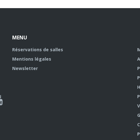
MENU
Réservations de salles
M
Mentions légales
A
Newsletter
P
P
H
P
al
V
outube
G
C
P