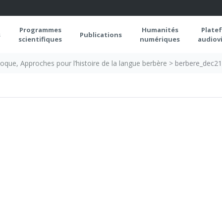
Programmes
Humanités
Plate
s
Publications
scientifiques
numériques
audiovi
loque, Approches pour l’histoire de la langue berbère
>
berbere_dec2