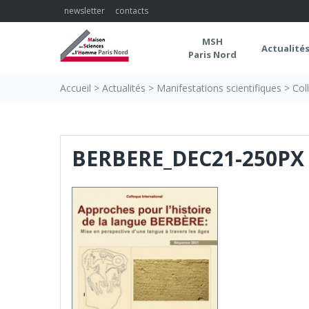
Skip
newsletter
contacts
to
content
MSH
Actualité
Paris Nord
Accueil
>
Actualités
>
Manifestations scientifiques
>
Col
BERBERE_DEC21-250PX