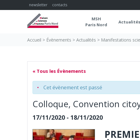
Skip
newsletter
contacts
to
content
MSH
Actualité
Paris Nord
Accueil
>
Évènements
>
Actualités
>
Manifestations scie
« Tous les Évènements
Cet évènement est passé
Colloque, Convention citoy
17/11/2020
-
18/11/2020
PREMIE