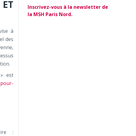
ET
Inscrivez-vous à la newsletter de
la MSH Paris Nord.
vise à
el des
yenne,
cessus
tion.
 » est
-pour-
ire :