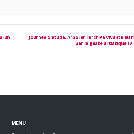
Harun
Journée d’étude, Arborer l’archive vivante au
par le geste artistique (v
MENU