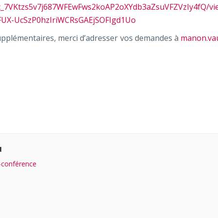
LSc_7VKtzs5v7j687WFEwFws2koAP2oXYdb3aZsuVFZVzIy4fQ/vi
FUX-UcSzP0hzIriWCRsGAEjSOFIgd1Uo
supplémentaires, merci d’adresser vos demandes à
manon.va
u
o-conférence