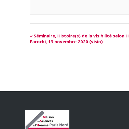
«
Séminaire, Histoire(s) de la visibilité selon 
Farocki, 13 novembre 2020 (visio)