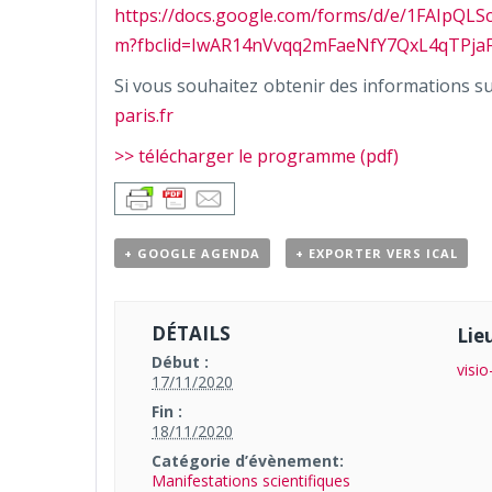
https://docs.google.com/forms/d/e/1FAIpQ
m?fbclid=IwAR14nVvqq2mFaeNfY7QxL4qTPja
Si vous souhaitez obtenir des informations 
paris.fr
>> télécharger le programme (pdf)
+ GOOGLE AGENDA
+ EXPORTER VERS ICAL
DÉTAILS
Lie
Début :
visi
17/11/2020
Fin :
18/11/2020
Catégorie d’évènement:
Manifestations scientifiques