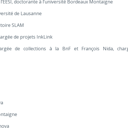
 l’ÉESI, doctorante à l’université Bordeaux Montaigne
versité de Lausanne
atoire SLAM
hargée de projets InkLink
hargée de collections à la BnF et François Nida, cha
va
ontaigne
enova