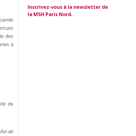
Inscrivez-vous à la newsletter de
la MSH Paris Nord.
 bande
venues
le des
unes à
ité de
añol de