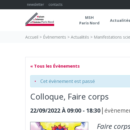
Skip
newsletter
contacts
to
content
MSH
Actualité
Paris Nord
Accueil
>
Évènements
>
Actualités
>
Manifestations scie
« Tous les Évènements
Cet évènement est passé
Colloque, Faire corps
|
22/09/2022 À 09:00
-
18:30
évènemen
Faire corp