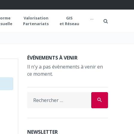
forme
Valorisation
GIS
...
suelle
Partenariats
et Réseau
ÉVÉNEMENTS À VENIR
Il n'y a pas évènements à venir en
ce moment.
Search
search
for:
NEWSLETTER