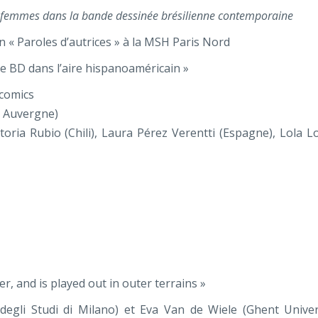
 femmes dans la bande dessinée brésilienne contemporaine
on « Paroles d’autrices » à la MSH Paris Nord
de BD dans l’aire hispanoaméricain »
 comics
t Auvergne)
ctoria Rubio (Chili), Laura Pérez Verentti (Espagne), Lola L
r, and is played out in outer terrains »
egli Studi di Milano) et Eva Van de Wiele (Ghent Univers