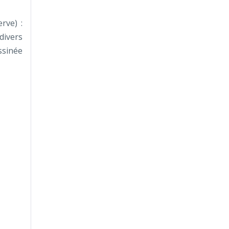
rve) :
divers
ssinée