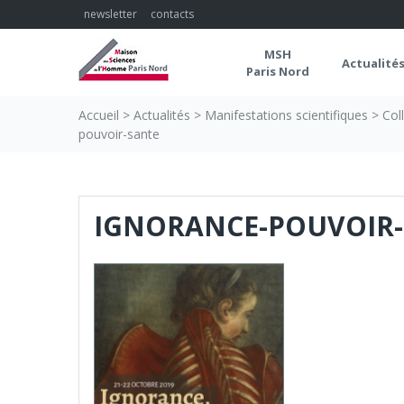
Skip
newsletter
contacts
to
content
MSH
Actualité
Paris Nord
Accueil
>
Actualités
>
Manifestations scientifiques
>
Col
pouvoir-sante
IGNORANCE-POUVOIR