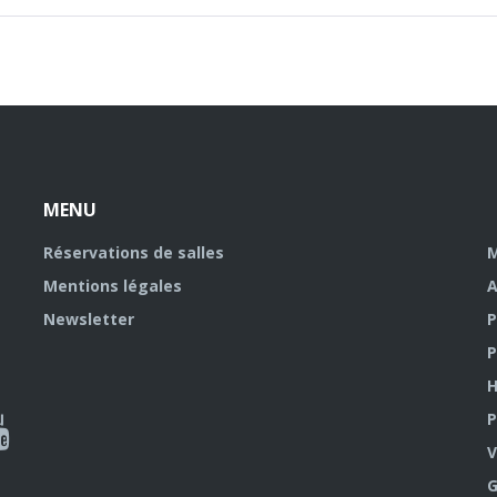
MENU
Réservations de salles
M
Mentions légales
A
Newsletter
P
P
H
P
al
V
outube
G