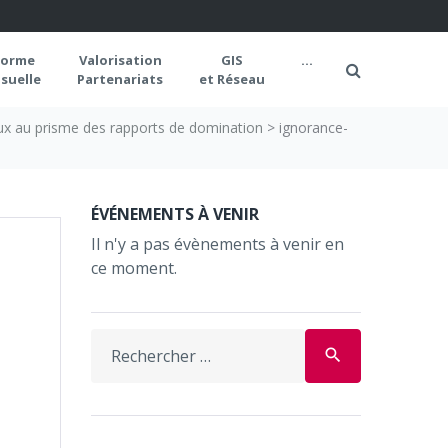
forme
Valorisation
GIS
...
suelle
Partenariats
et Réseau
aux au prisme des rapports de domination
>
ignorance-
ÉVÉNEMENTS À VENIR
Il n'y a pas évènements à venir en
ce moment.
Search
search
for: