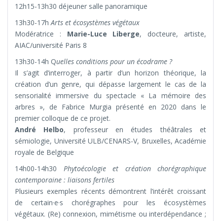
12h15-13h30 déjeuner salle panoramique
13h30-17h
Arts et écosystèmes végétaux
Modératrice :
Marie-Luce Liberge
, docteure, artiste,
AIAC/université Paris 8
13h30-14h Q
uelles conditions pour un écodrame ?
Il s’agit d’interroger, à partir d’un horizon théorique, la
création d’un genre, qui dépasse largement le cas de la
sensorialité immersive du spectacle « La mémoire des
arbres », de Fabrice Murgia présenté en 2020 dans le
premier colloque de ce projet.
André Helbo
, professeur en études théâtrales et
sémiologie, Université ULB/CENARS-V, Bruxelles, Académie
royale de Belgique
14h00-14h30
Phytoécologie et création chorégraphique
contemporaine : liaisons fertiles
Plusieurs exemples récents démontrent l’intérêt croissant
de certain·e·s chorégraphes pour les écosystèmes
végétaux. (Re) connexion, mimétisme ou interdépendance ;