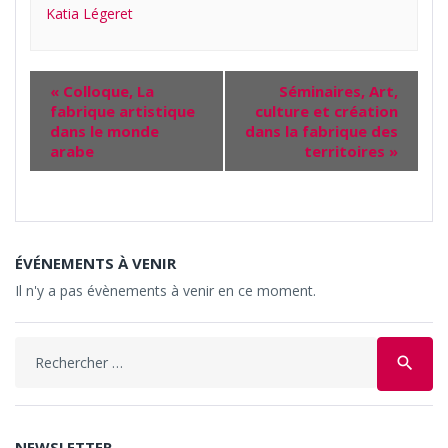
Katia Légeret
«
Colloque, La
Séminaires, Art,
fabrique artistique
culture et création
dans le monde
dans la fabrique des
arabe
territoires
»
ÉVÉNEMENTS À VENIR
Il n'y a pas évènements à venir en ce moment.
Search
search
for:
NEWSLETTER