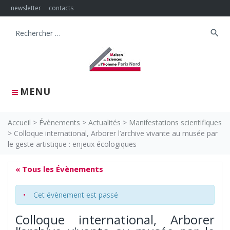
Skip
newsletter
contacts
to
content
search
Search
for:
MENU
Accueil
>
Évènements
>
Actualités
>
Manifestations scientifiques
>
Colloque international, Arborer l’archive vivante au musée par
le geste artistique : enjeux écologiques
« Tous les Évènements
Cet évènement est passé
Colloque international, Arborer