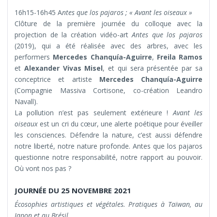
16h15-16h45 A
ntes que los pajaros ; « Avant les oiseaux »
Clôture de la première journée du colloque avec la
projection de la création vidéo-art
Antes que los pajaros
(2019), qui a été réalisée avec des arbres, avec les
performers
Mercedes Chanquía-Aguirre
,
Freila Ramos
et
Alexander Vivas Misel
, et qui sera présentée par sa
conceptrice et artiste
Mercedes Chanquía-Aguirre
(Compagnie Massiva Cortisone, co-création Leandro
Navall).
La pollution n’est pas seulement extérieure !
Avant les
oiseaux
est un cri du cœur, une alerte poétique pour éveiller
les consciences. Défendre la nature, c’est aussi défendre
notre liberté, notre nature profonde. Antes que los pajaros
questionne notre responsabilité, notre rapport au pouvoir.
Où vont nos pas ?
JOURNÉE DU 25 NOVEMBRE 2021
Écosophies artistiques et végétales. Pratiques à Taïwan, au
Japon et au Brésil