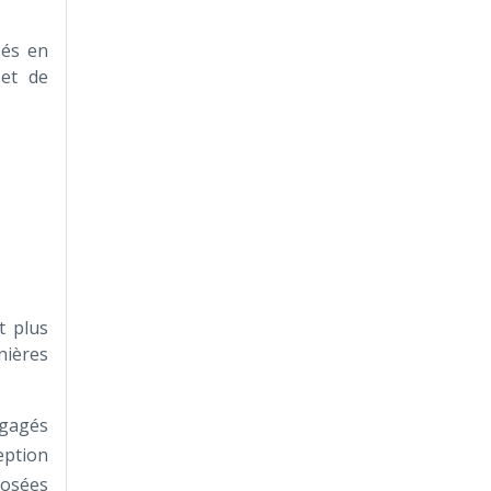
sés en
 et de
t plus
nières
engagés
eption
posées