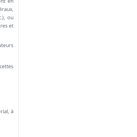
ent en
éraux,
.), ou
res et
uteurs
cettes
ial, à