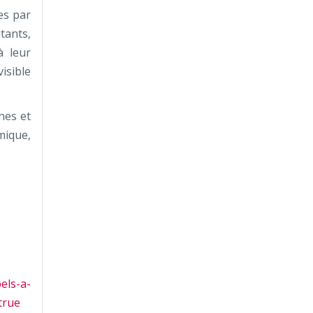
es par
tants,
à leur
isible
nes et
mique,
ls-a-
true