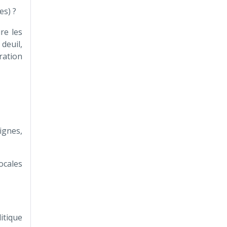
es) ?
re les
deuil,
ration
ignes,
locales
litique