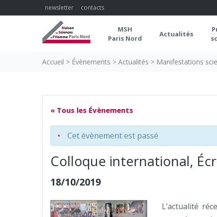
Skip
newsletter
contacts
to
content
MSH
P
Actualités
Paris Nord
s
Accueil
>
Évènements
>
Actualités
>
Manifestations scie
« Tous les Évènements
Cet évènement est passé
Colloque international, Éc
18/10/2019
L’actualité ré