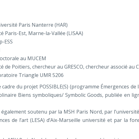
niversité Paris Nanterre (HAR)
é Paris-Est, Marne-la-Vallée (LISAA)
pp-ESS
M
tdoctorale au MUCEM
ité de Poitiers, chercheur au GRESCO, chercheur associé au 
aboratoire Triangle UMR 5206
le cadre du projet POSSIBLE(S) (programme Émergences de la
ciplinaire Biens symboliques/ Symbolic Goods, publiée en lig
t également soutenu par la MSH Paris Nord, par l’université
ces de l’art (LESA) d’Aix-Marseille université et par la fon