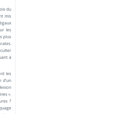
ois du
nt mis
légaux
ur les
s plus
rates.
culter
uant à
nt les
n d’un
lexion
nes ».
ures ?
rquage