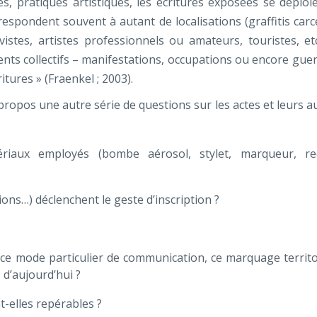
iques, pratiques artistiques, les écritures exposées se déploi
spondent souvent à autant de localisations (graffitis carc
ctivistes, artistes professionnels ou amateurs, touristes, etc
nts collectifs – manifestations, occupations ou encore guer
tures » (Fraenkel ; 2003).
propos une autre série de questions sur les actes et leurs a
riaux employés (bombe aérosol, stylet, marqueur, re
ons…) déclenchent le geste d’inscription ?
 ce mode particulier de communication, ce marquage territor
s d’aujourd’hui ?
t-elles repérables ?