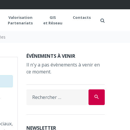
Valorisation
GIS
Contacts
Partenariats
et Réseau
ées
ÉVÉNEMENTS À VENIR
Il n'y a pas évènements à venir en
ce moment.
Search
s
search
for:
ciaux,
NEWSLETTER