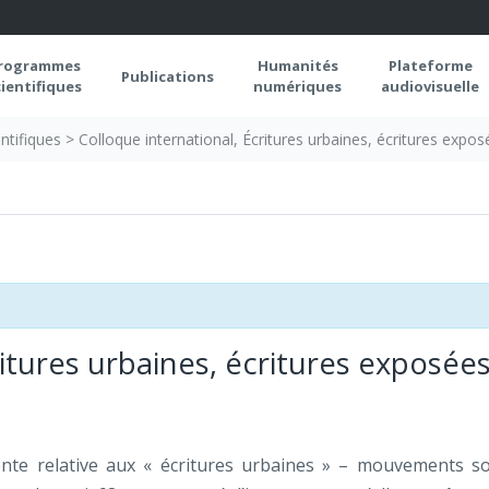
rogrammes
Humanités
Plateforme
Publications
cientifiques
numériques
audiovisuelle
ntifiques
>
Colloque international, Écritures urbaines, écritures expos
ritures urbaines, écritures exposée
cente relative aux « écritures urbaines » – mouvements so