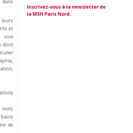
t dans
Inscrivez-vous à la newsletter de
la MSH Paris Nord.
 leurs
its et
e voix
s dont
culier
aphie,
cation,
ations
, mots
rbains
ire de