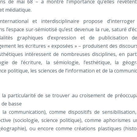
s de mai 68 – a montré l’importance qu’elles revêten
 et médiatique.
nternational et interdisciplinaire propose d’interroger
ns l’espace sur-sémiotisé qu’est devenue la rue, saturé d’écr
alités graphiques d’expression et de publicisation d
argement les écritures « exposées » – produisent des discour
esthétiques intéressent de nombreuses disciplines, en parti
ologie de l’écriture, la sémiologie, l’esthétique, la géogr
ence politique, les sciences de l’information et de la communi
 la particularité de se trouver au croisement de préoccup
a de basse
e la communication), comme dispositifs de sensibilisation
lective (sociologie, science politique), comme aphorismes u
(géographie), ou encore comme créations plastiques (histo