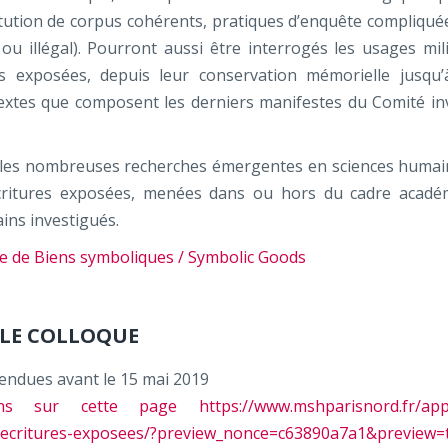
itution de corpus cohérents, pratiques d’enquête compliqué
 illégal). Pourront aussi être interrogés les usages mili
res exposées, depuis leur conservation mémorielle jusqu’
-textes que composent les derniers manifestes du Comité inv
e les nombreuses recherches émergentes en sciences humai
 écritures exposées, menées dans ou hors du cadre acadé
ins investigués.
se de Biens symboliques / Symbolic Goods
LE COLLOQUE
tendues avant le 15 mai 2019
 sur cette page https://www.mshparisnord.fr/appe
s-ecritures-exposees/?preview_nonce=c63890a7a1&preview=