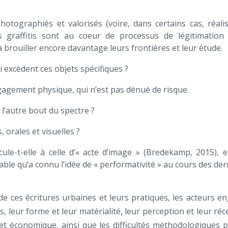
hotographiés et valorisés (voire, dans certains cas, réali
graffitis sont au coeur de processus de légitimation
 brouiller encore davantage leurs frontières et leur étude.
excèdent ces objets spécifiques ?
gagement physique, qui n’est pas dénué de risque.
 l’autre bout du spectre ?
, orales et visuelles ?
icule-t-elle à celle d’« acte d’image » (Bredekamp, 2015), e
ble qu’a connu l’idée de « performativité » au cours des der
rs de ces écritures urbaines et leurs pratiques, les acteurs 
s, leur forme et leur matérialité, leur perception et leur réc
 et économique, ainsi que les difficultés méthodologiques 