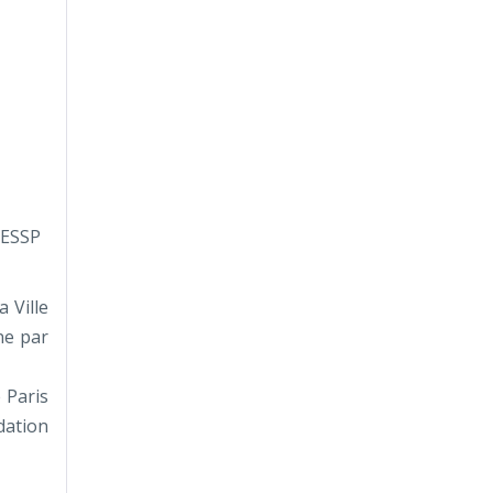
CESSP
 Ville
ne par
 Paris
dation