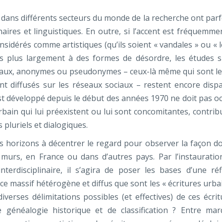
 dans différents secteurs du monde de la recherche ont parf
naires et linguistiques. En outre, si l’accent est fréquemme
nsidérés comme artistiques (qu’ils soient « vandales » ou « 
es plus largement à des formes de désordre, les études s
légaux, anonymes ou pseudonymes – ceux-là même qui sont le
ent diffusés sur les réseaux sociaux – restent encore dispa
est développé depuis le début des années 1970 ne doit pas oc
rbain qui lui préexistent ou lui sont concomitantes, contrib
pluriels et dialogiques.
us horizons à décentrer le regard pour observer la façon do
 murs, en France ou dans d’autres pays. Par l’instauratio
erdisciplinaire, il s’agira de poser les bases d’une réf
e massif hétérogène et diffus que sont les « écritures urbai
iverses délimitations possibles (et effectives) de ces écrit
e généalogie historique et de classification ? Entre ma