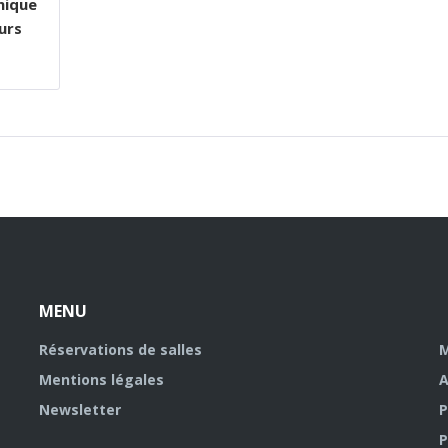
mique
urs
MENU
Réservations de salles
M
Mentions légales
A
Newsletter
P
P