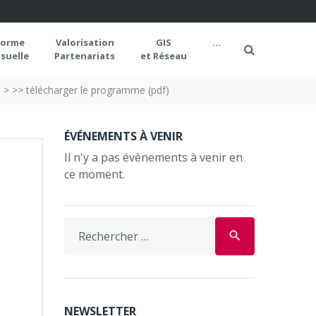
forme
Valorisation
GIS
...
suelle
Partenariats
et Réseau
s
>
>> télécharger le programme (pdf)
ÉVÉNEMENTS À VENIR
Il n'y a pas évènements à venir en
ce moment.
Search
search
for:
NEWSLETTER