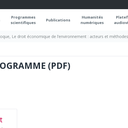
Programmes
Humanités
Plate
s
Publications
scientifiques
numériques
audiovi
loque, Le droit économique de l’environnement : acteurs et méthode
ROGRAMME (PDF)
t