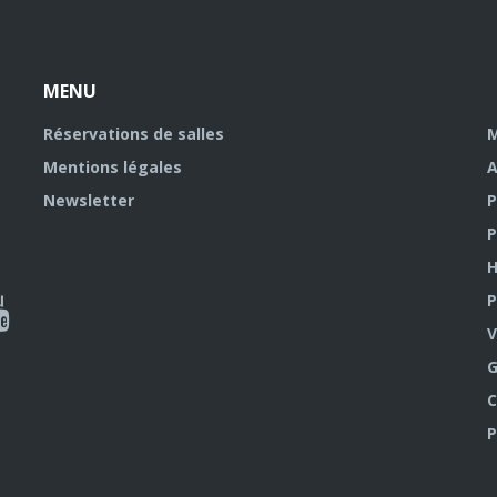
MENU
Réservations de salles
M
Mentions légales
A
Newsletter
P
P
H
P
al
V
outube
G
C
P