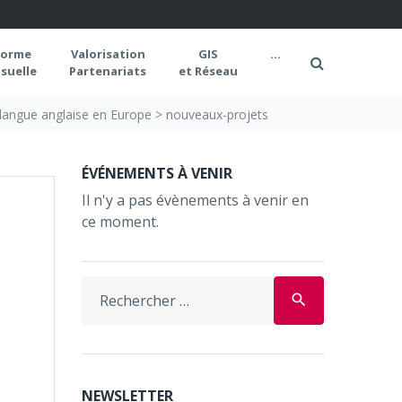
forme
Valorisation
GIS
...
suelle
Partenariats
et Réseau
 langue anglaise en Europe
>
nouveaux-projets
ÉVÉNEMENTS À VENIR
Il n'y a pas évènements à venir en
ce moment.
Search
search
for:
NEWSLETTER