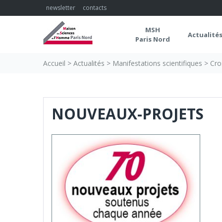
Skip
newsletter
contacts
to
content
MSH
Actualité
Paris Nord
Accueil
>
Actualités
>
Manifestations scientifiques
>
Cro
NOUVEAUX-PROJETS