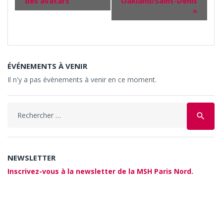
des avatars
Oakland/Saint-Denis
»
ÉVÉNEMENTS À VENIR
Il n'y a pas évènements à venir en ce moment.
Search
search
for:
NEWSLETTER
Inscrivez-vous à la newsletter de la MSH Paris Nord.