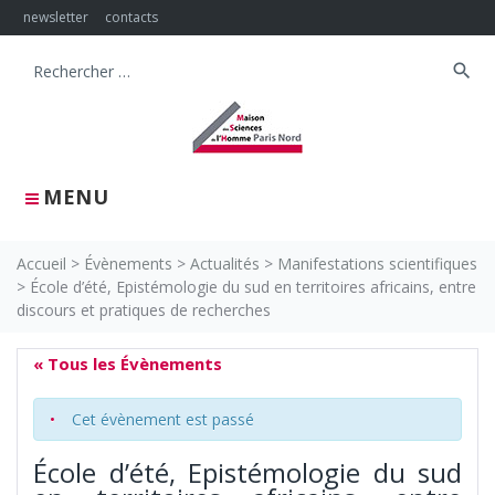
Skip
newsletter
contacts
to
content
search
Search
for:
MENU
Accueil
>
Évènements
>
Actualités
>
Manifestations scientifiques
>
École d’été, Epistémologie du sud en territoires africains, entre
discours et pratiques de recherches
« Tous les Évènements
Cet évènement est passé
École d’été, Epistémologie du sud