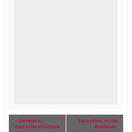
«
Séminaire,
Exposition, In the
Approche artistique
Banlieues: