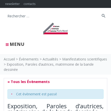
Skip
newsletter
contacts
to
content
search
Search
for:
MENU
Accueil
>
Évènements
>
Actualités
>
Manifestations scientifiques
>
Exposition, Paroles d’autrices, matrimoine de la bande
dessinée
« Tous les Évènements
Cet évènement est passé
Exposition, Paroles d’autrices,