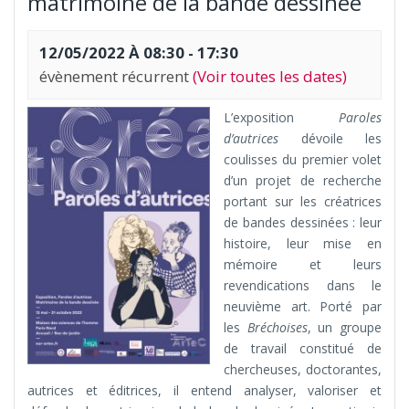
matrimoine de la bande dessinée
12/05/2022 À 08:30
-
17:30
évènement récurrent
(Voir toutes les dates)
L’exposition
Paroles
d’autrices
dévoile les
coulisses du premier volet
d’un projet de recherche
portant sur les créatrices
de bandes dessinées : leur
histoire, leur mise en
mémoire et leurs
revendications dans le
neuvième art. Porté par
les
Bréchoises
, un groupe
de travail constitué de
chercheuses, doctorantes,
autrices et éditrices, il entend analyser, valoriser et