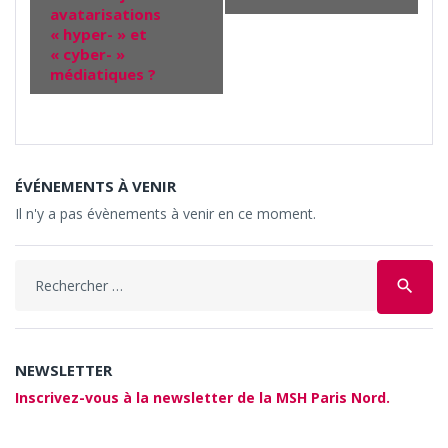
avatarisations
« hyper- » et
« cyber- »
médiatiques ?
ÉVÉNEMENTS À VENIR
Il n'y a pas évènements à venir en ce moment.
Search
search
for:
NEWSLETTER
Inscrivez-vous à la newsletter de la MSH Paris Nord.