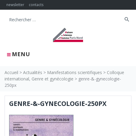
Skip
newsletter
contacts
to
content
search
Search
for:
MENU
Accueil
>
Actualités
>
Manifestations scientifiques
>
Colloque
international, Genre et gynécologie
>
genre-&-gynecologie-
250px
GENRE-&-GYNECOLOGIE-250PX