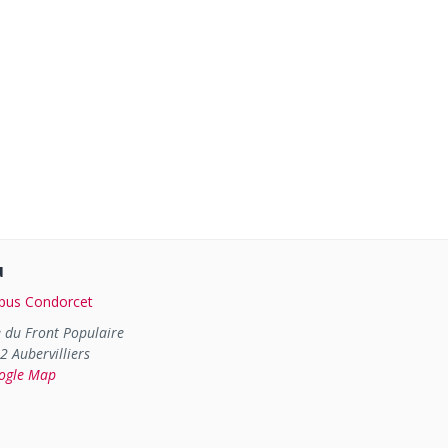
u
us Condorcet
e du Front Populaire
22
Aubervilliers
ogle Map