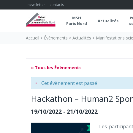
Skip
newsletter
contacts
to
content
MSH
P
Actualités
Paris Nord
s
Accueil
>
Évènements
>
Actualités
>
Manifestations scie
« Tous les Évènements
Cet évènement est passé
Hackathon – Human2 Spor
19/10/2022
-
21/10/2022
Les participan