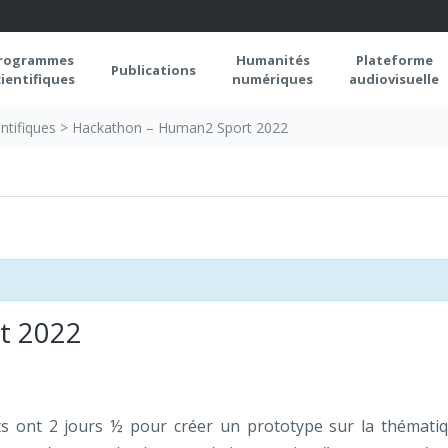
rogrammes
Humanités
Plateforme
Publications
cientifiques
numériques
audiovisuelle
ntifiques
>
Hackathon – Human2 Sport 2022
t 2022
ts ont 2 jours ½ pour créer un prototype sur la thémati