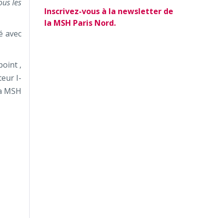
ous les
Inscrivez-vous à la newsletter de
la MSH Paris Nord.
é avec
oint ,
teur I-
la MSH