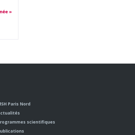
inée
»
SH Paris Nord
ctualités
rogrammes scientifiques
ublications