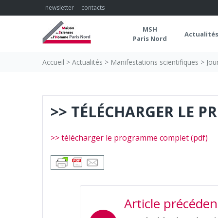
Skip
newsletter
contacts
to
content
MSH
Actualité
Paris Nord
Accueil
>
Actualités
>
Manifestations scientifiques
>
Jou
>> TÉLÉCHARGER LE P
>> télécharger le programme complet (pdf)
NAVIGATION
Article précéden
DE