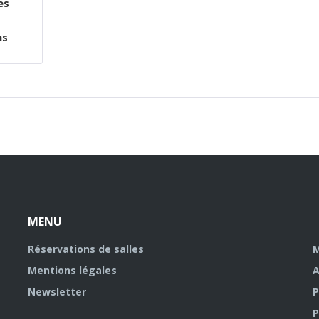
es
ns
MENU
Réservations de salles
M
Mentions légales
A
Newsletter
P
P