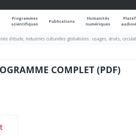
Programmes
Humanités
Plate
s
Publications
scientifiques
numériques
audiovi
rnée d’étude, Industries culturelles globalisées : usages, droits, circula
ROGRAMME COMPLET (PDF)
t