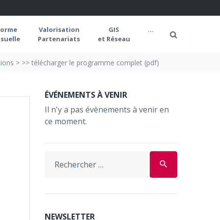
forme
Valorisation
GIS
...
suelle
Partenariats
et Réseau
tions
>
>> télécharger le programme complet (pdf)
ÉVÉNEMENTS À VENIR
Il n'y a pas évènements à venir en
ce moment.
Search
search
for:
NEWSLETTER