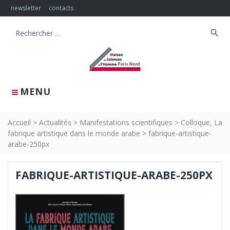
Skip
newsletter
contacts
to
content
search
Search
for:
MENU
Accueil
>
Actualités
>
Manifestations scientifiques
>
Colloque, La
fabrique artistique dans le monde arabe
>
fabrique-artistique-
arabe-250px
FABRIQUE-ARTISTIQUE-ARABE-250PX