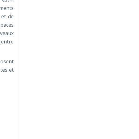
ements
 et de
spaces
uveaux
 entre
posent
tes et