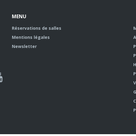
MENU
Réservations de salles
M
Mentions légales
A
Newsletter
P
P
H
P
al
V
outube
G
C
P