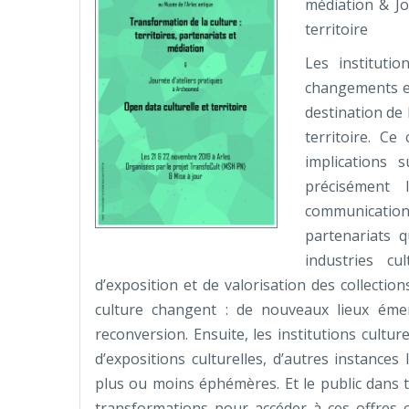
médiation & Jo
territoire
Les instituti
changements et
destination de 
territoire. C
implications s
précisément 
communication
partenariats 
industries cu
d’exposition et de valorisation des collection
culture changent : de nouveaux lieux émer
reconversion. Ensuite, les institutions cultur
d’expositions culturelles, d’autres instances
plus ou moins éphémères. Et le public dans t
transformations pour accéder à ces offres cu