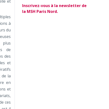
lle et
Inscrivez-vous à la newsletter de
la MSH Paris Nord.
tiples
ions à
eurs du
reuses
t plus
és de
es des
les et
ratifs
 de la
ore en
ons et
riats,
de ces
est-il