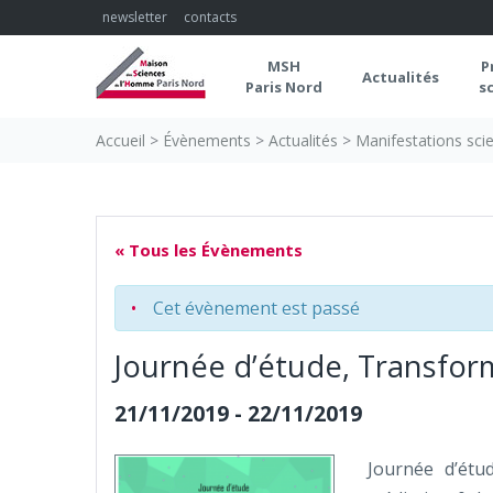
Skip
newsletter
contacts
to
content
MSH
P
Actualités
Paris Nord
s
Accueil
>
Évènements
>
Actualités
>
Manifestations scie
« Tous les Évènements
Cet évènement est passé
Journée d’étude, Transform
21/11/2019
-
22/11/2019
Journée d’étud