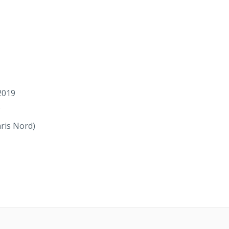
2019
s
ris Nord)