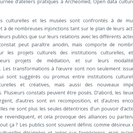
urnée d’ateliers pratiques à Archeomed, Open data culture
ons culturelles et les musées sont confrontés à de mul
 à de nombreuses injonctions tant sur le plan de leurs act
leurs publics que sur leurs relations avec les différents act
e constat peut paraître anodin, mais comporte de nomb
ur les projets culturels des institutions culturelles, e
leurs projets de médiation, et sur leurs modalit
. Les transformations à l’œuvre sont non seulement issu
qui sont suggérés ou promus entre institutions culturel
lturelles et créatives, mais aussi des nouveaux impé
s. Plusieurs constats peuvent être posés. D’abord, les lieux
gent, d’autres sont en recomposition, et d’autres enc
elles ne sont plus les seules détentrices d’un pouvoir d’acti
 le revendiquent, et cela provoque des alliances ou partena
out ça ? Les publics sont souvent définis comme désireux 
lturelles désignées et axées sur l’expérience, mais qu’en 