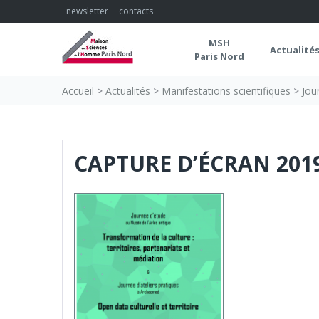
Skip
newsletter
contacts
to
content
MSH
Actualité
Paris Nord
Accueil
>
Actualités
>
Manifestations scientifiques
>
Jou
CAPTURE D’ÉCRAN 2019-