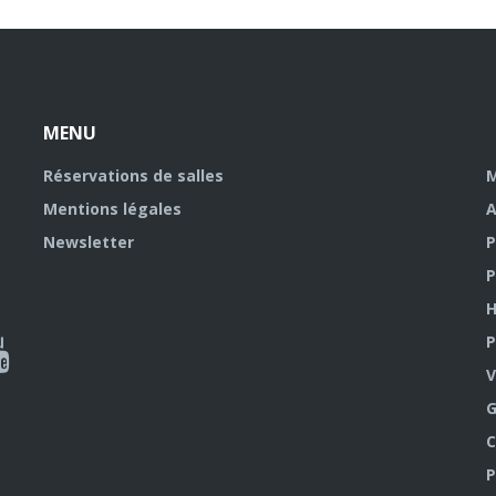
MENU
Réservations de salles
M
Mentions légales
A
Newsletter
P
P
H
P
al
V
outube
G
C
P