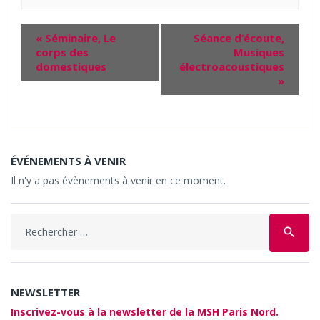
«
Séminaire, Le
Séance d’écoute,
corps des
Musiques
domestiques
électroacoustiques
»
ÉVÉNEMENTS À VENIR
Il n'y a pas évènements à venir en ce moment.
Search
search
for:
NEWSLETTER
Inscrivez-vous à la newsletter de la MSH Paris Nord.