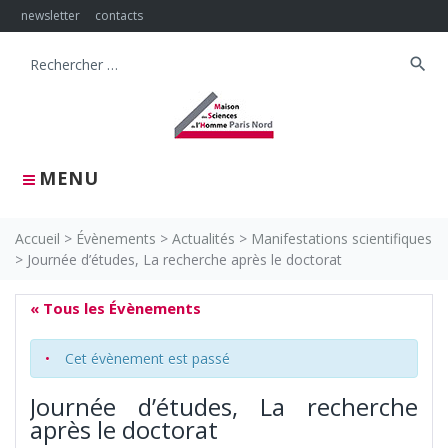
Skip
newsletter
contacts
to
content
search
Search
for:
MENU
Accueil
>
Évènements
>
Actualités
>
Manifestations scientifiques
>
Journée d’études, La recherche après le doctorat
« Tous les Évènements
Cet évènement est passé
Journée d’études, La recherche
après le doctorat