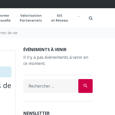
forme
Valorisation
GIS
...
suelle
Partenariats
et Réseau
rmes de vie
ÉVÉNEMENTS À VENIR
Il n'y a pas évènements à venir en
ce moment.
Search
s de
search
for:
NEWSLETTER