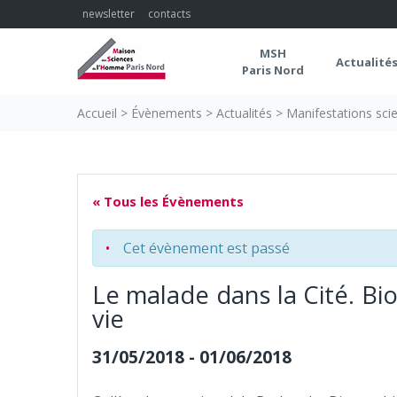
Skip
newsletter
contacts
to
content
MSH
Actualité
Paris Nord
Accueil
>
Évènements
>
Actualités
>
Manifestations scie
« Tous les Évènements
Cet évènement est passé
Le malade dans la Cité. B
vie
31/05/2018
-
01/06/2018