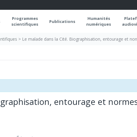
Programmes
Humanités
Plate
s
Publications
scientifiques
numériques
audiovi
ntifiques
>
Le malade dans la Cité. Biographisation, entourage et no
iographisation, entourage et norme