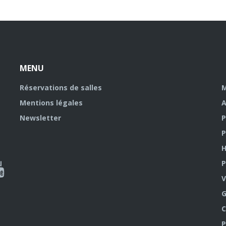
MENU
Réservations de salles
M
Mentions légales
A
Newsletter
P
P
H
P
al
V
outube
G
C
P