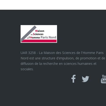
UAR 3258 - La Maison des Sciences de l'Homme Paris
Nord est une structure d'impulsion, de promotion et de
diffusion de la recherche en sciences humaines et
sociales.
Can
Facebook
twitter
Y
U