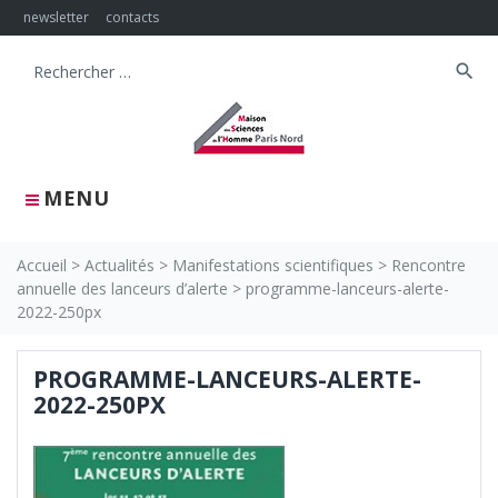
Skip
newsletter
contacts
to
content
search
Search
for:
MENU
Accueil
>
Actualités
>
Manifestations scientifiques
>
Rencontre
annuelle des lanceurs d’alerte
>
programme-lanceurs-alerte-
2022-250px
PROGRAMME-LANCEURS-ALERTE-
2022-250PX