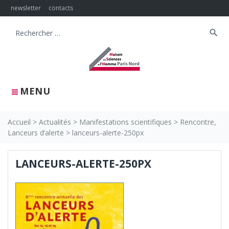
Skip
newsletter
contacts
to
content
search
Search
for:
MENU
Accueil
>
Actualités
>
Manifestations scientifiques
>
Rencontre,
Lanceurs d’alerte
>
lanceurs-alerte-250px
LANCEURS-ALERTE-250PX