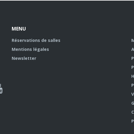
MENU
Réservations de salles
M
Mentions légales
A
Newsletter
P
P
H
P
al
V
outube
G
C
P