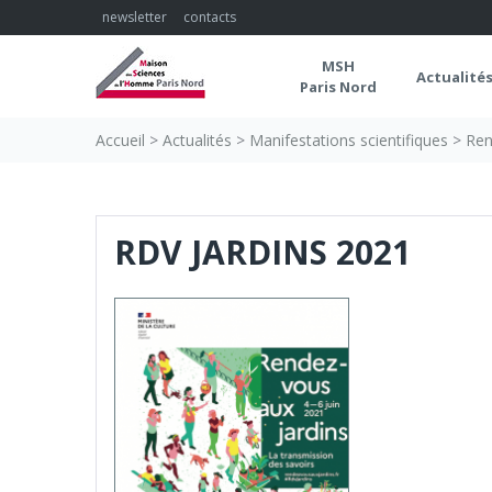
Skip
newsletter
contacts
to
content
MSH
Actualité
Paris Nord
Accueil
>
Actualités
>
Manifestations scientifiques
>
Ren
RDV JARDINS 2021