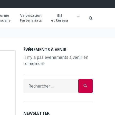
forme
Valorisation
GIS
...
suelle
Partenariats
et Réseau
ÉVÉNEMENTS À VENIR
Il n'y a pas évènements à venir en
ce moment.
Search
search
for:
NEWSLETTER