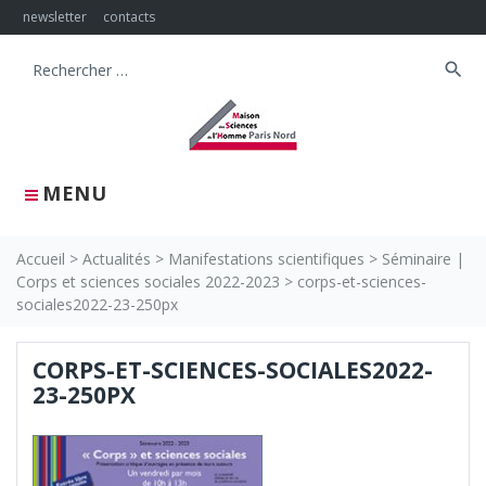
Skip
newsletter
contacts
to
content
search
Search
for:
MENU
Accueil
>
Actualités
>
Manifestations scientifiques
>
Séminaire |
Corps et sciences sociales 2022-2023
>
corps-et-sciences-
sociales2022-23-250px
CORPS-ET-SCIENCES-SOCIALES2022-
23-250PX