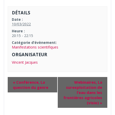
DÉTAILS
Date :
10/03/2022
Heure :
20:15 - 22:15
Catégorie d’évènement:
Manifestations scientifiques
ORGANISATEUR
Vincent Jacques
«
Conférence, La
Webinaires, La
question du genre
surexploitation de
l’eau dans les
frontières agricoles
(visio)
»