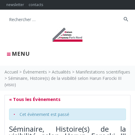
Skip
newsletter
contacts
to
content
search
Search
for:
MENU
Accueil
>
Évènements
>
Actualités
>
Manifestations scientifiques
>
Séminaire, Histoire(s) de la visibilité selon Harun Farocki III
(visio)
« Tous les Évènements
Cet évènement est passé
Séminaire, Histoire(s) de la