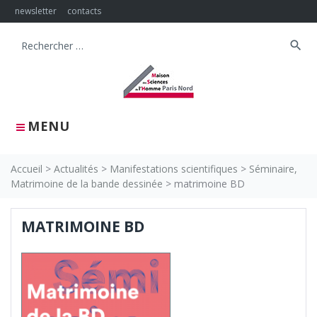
Skip
newsletter
contacts
to
content
search
Search
for:
MENU
Accueil
>
Actualités
>
Manifestations scientifiques
>
Séminaire,
Matrimoine de la bande dessinée
>
matrimoine BD
MATRIMOINE BD