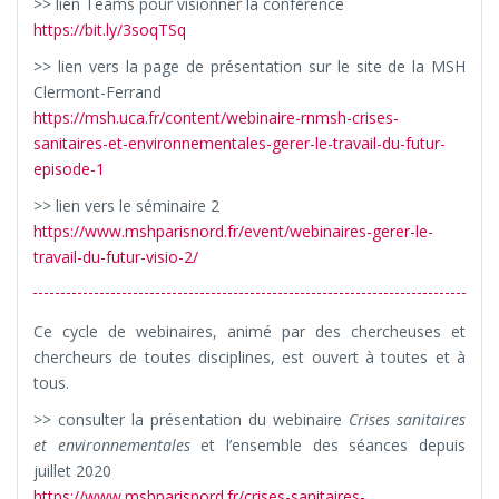
>> lien Teams pour visionner la conférence
https://bit.ly/3soqTSq
>> lien vers la page de présentation sur le site de la MSH
Clermont-Ferrand
https://msh.uca.fr/content/webinaire-rnmsh-crises-
sanitaires-et-environnementales-gerer-le-travail-du-futur-
episode-1
>> lien vers le séminaire 2
https://www.mshparisnord.fr/event/webinaires-gerer-le-
travail-du-futur-visio-2/
Ce cycle de webinaires, animé par des chercheuses et
chercheurs de toutes disciplines, est ouvert à toutes et à
tous.
>> consulter la présentation du webinaire
Crises sanitaires
et environnementales
et l’ensemble des séances depuis
juillet 2020
https://www.mshparisnord.fr/crises-sanitaires-