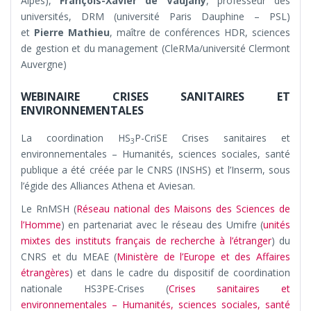
Alpes),
François-Xavier de Vaujany
, professeur des
universités, DRM (université Paris Dauphine – PSL)
et
Pierre Mathieu
, maître de conférences HDR, sciences
de gestion et du management (CleRMa/université Clermont
Auvergne)
WEBINAIRE CRISES SANITAIRES ET
ENVIRONNEMENTALES
La coordination HS
P-CriSE Crises sanitaires et
3
environnementales – Humanités, sciences sociales, santé
publique a été créée par le CNRS (INSHS) et l’Inserm, sous
l’égide des Alliances Athena et Aviesan.
Le RnMSH (
Réseau national des Maisons des Sciences de
l’Homme
) en partenariat avec le réseau des Umifre (
unités
mixtes des instituts français de recherche à l’étranger
) du
CNRS et du MEAE (
Ministère de l’Europe et des Affaires
étrangères
) et dans le cadre du dispositif de coordination
nationale HS3PE-Crises (
Crises sanitaires et
environnementales – Humanités, sciences sociales, santé