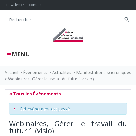
Skip
newsletter
contacts
to
content
search
Search
for:
MENU
Accueil
>
Évènements
>
Actualités
>
Manifestations scientifiques
>
Webinaires, Gérer le travail du futur 1 (visio)
« Tous les Évènements
Cet évènement est passé
Webinaires, Gérer le travail du
futur 1 (visio)