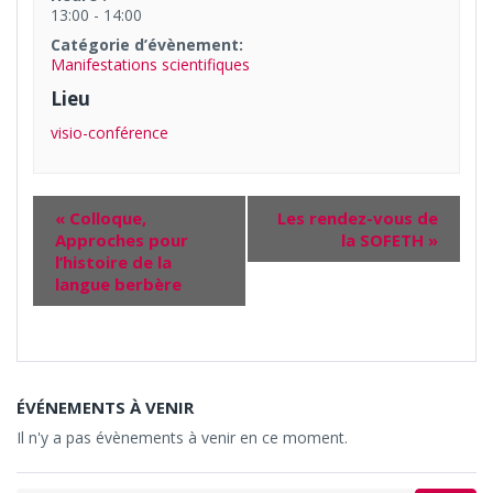
13:00 - 14:00
Catégorie d’évènement:
Manifestations scientifiques
Lieu
visio-conférence
«
Colloque,
Les rendez-vous de
Approches pour
la SOFETH
»
l’histoire de la
langue berbère
ÉVÉNEMENTS À VENIR
Il n'y a pas évènements à venir en ce moment.