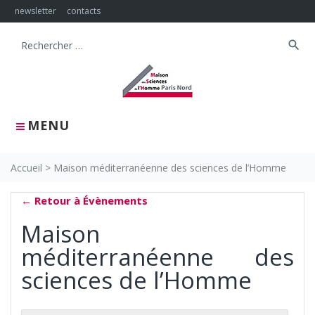
Skip
newsletter
contacts
to
content
search
Search
for:
MENU
Accueil
>
Maison méditerranéenne des sciences de l’Homme
← Retour à Évènements
Maison
méditerranéenne des
sciences de l’Homme