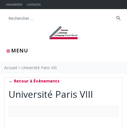
Skip
newsletter
contacts
to
content
search
Search
for:
MENU
Accueil
>
Université Paris VIII
← Retour à Évènements
Université Paris VIII