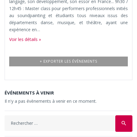
langage, son développement, son essor en France... 9h30 /
12h45 : Master class pour performers professionnels initiés
au soundpainting et étudiants tous niveaux issus des
départements danse, musique, et théâtre, ayant une
expérience en…
Voir les détails »
+ EXPORTER LES ÉVÈNEMENTS
ÉVÉNEMENTS À VENIR
Il n'y a pas évènements à venir en ce moment.
Search
search
for: