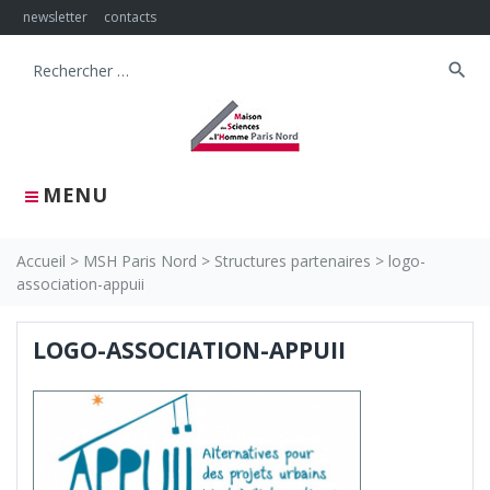
Skip
newsletter
contacts
to
content
search
Search
for:
MENU
Accueil
>
MSH Paris Nord
>
Structures partenaires
>
logo-
association-appuii
LOGO-ASSOCIATION-APPUII