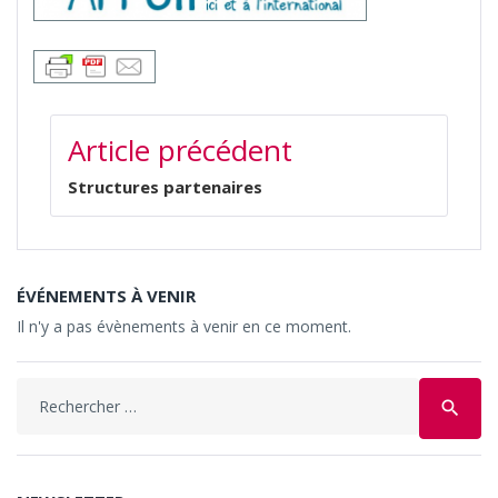
NAVIGATION
Article précédent
DE
L’ARTICLE
Structures partenaires
ÉVÉNEMENTS À VENIR
Il n'y a pas évènements à venir en ce moment.
Search
search
for: