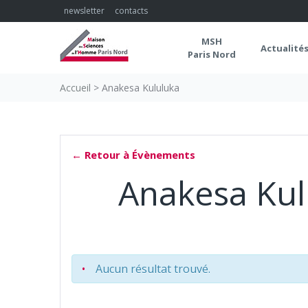
Skip
newsletter
contacts
to
content
MSH
Actualité
Paris Nord
Accueil
>
Anakesa Kululuka
← Retour à Évènements
Anakesa Kul
Aucun résultat trouvé.