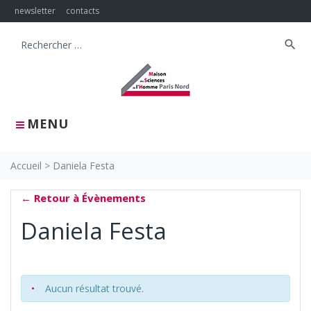
Skip
newsletter
contacts
to
content
search
Search
for:
MENU
Accueil
>
Daniela Festa
← Retour à Évènements
Daniela Festa
Aucun résultat trouvé.