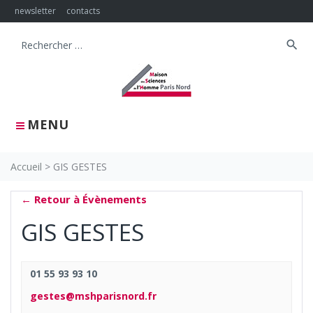
Skip
newsletter
contacts
to
content
search
Search
for:
MENU
Accueil
>
GIS GESTES
← Retour à Évènements
GIS GESTES
01 55 93 93 10
gestes@mshparisnord.fr