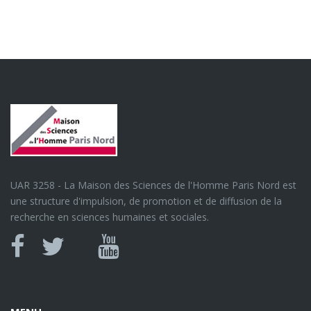
UAR 3258 - La Maison des Sciences de l'Homme Paris Nord est
une structure d'impulsion, de promotion et de diffusion de la
recherche en sciences humaines et sociales.
Canal
Facebook
twitter
Youtube
U