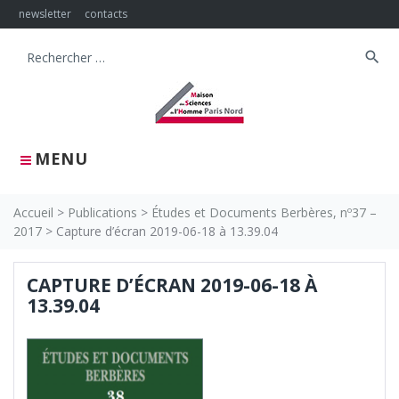
Skip
newsletter
contacts
to
content
search
Search
for:
MENU
Accueil
>
Publications
>
Études et Documents Berbères, nº37 –
2017
>
Capture d’écran 2019-06-18 à 13.39.04
CAPTURE D’ÉCRAN 2019-06-18 À
13.39.04