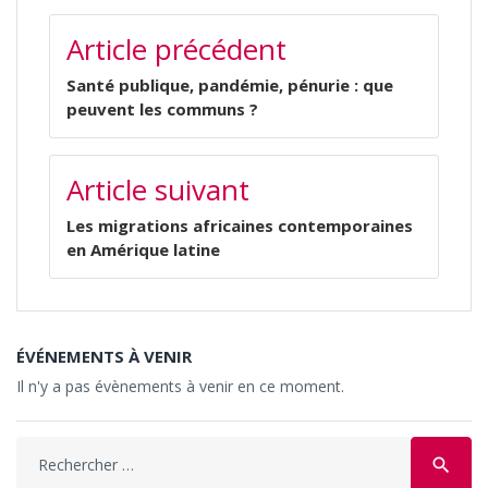
NAVIGATION
Article précédent
DE
L’ARTICLE
Santé publique, pandémie, pénurie : que
peuvent les communs ?
Article suivant
Les migrations africaines contemporaines
en Amérique latine
ÉVÉNEMENTS À VENIR
Il n'y a pas évènements à venir en ce moment.
Search
search
for: