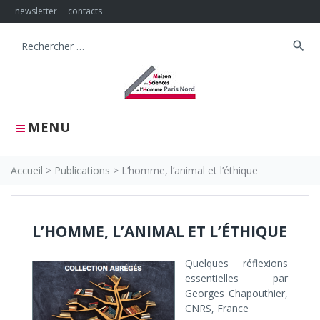
Skip
newsletter
contacts
to
content
search
Search
for:
MENU
Accueil
>
Publications
>
L’homme, l’animal et l’éthique
L’HOMME, L’ANIMAL ET L’ÉTHIQUE
Quelques réflexions
essentielles par
Georges Chapouthier,
CNRS, France