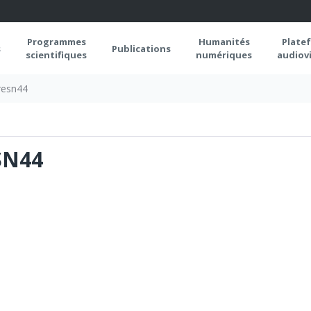
Programmes
Humanités
Plate
s
Publications
scientifiques
numériques
audiovi
resn44
SN44