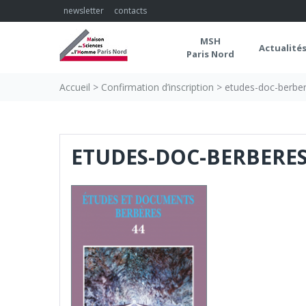
Skip
newsletter
contacts
to
content
MSH
Actualité
Paris Nord
Accueil
>
Confirmation d’inscription
>
etudes-doc-berbe
ETUDES-DOC-BERBERE