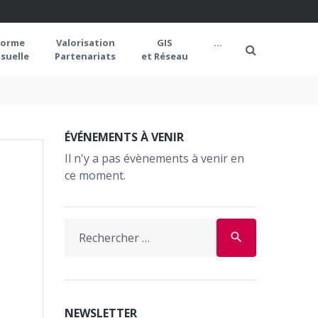
forme
Valorisation
GIS
...
suelle
Partenariats
et Réseau
ÉVÉNEMENTS À VENIR
Il n'y a pas évènements à venir en
ce moment.
Search
search
for:
NEWSLETTER