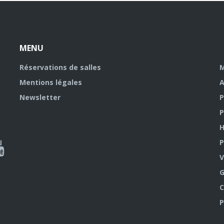
MENU
Réservations de salles
M
Mentions légales
A
Newsletter
P
P
H
P
al
V
outube
G
C
P