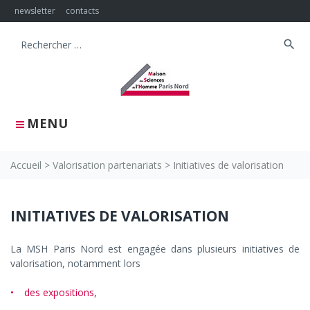
Skip
newsletter
contacts
to
content
search
Search
for:
MENU
Accueil
>
Valorisation partenariats
>
Initiatives de valorisation
Initiatives
INITIATIVES DE VALORISATION
de
La MSH Paris Nord est engagée dans plusieurs initiatives de
valorisation
valorisation, notamment lors
des expositions,