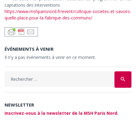
captations des interventions
https://www.mshparisnord.fr/event/colloque-societes-et-savoirs-
quelle-place-pour-la-fabrique-des-communs/
ÉVÉNEMENTS À VENIR
Il n'y a pas évènements à venir en ce moment.
Search
search
for:
NEWSLETTER
Inscrivez-vous à la newsletter de la MSH Paris Nord.