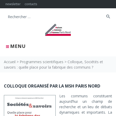
Skip
newsletter
contacts
to
content
search
Search
for:
MENU
Accueil
>
Programmes scientifiques
>
Colloque, Sociétés et
savoirs : quelle place pour la fabrique des communs ?
Colloque,
COLLOQUE ORGANISÉ PAR LA MSH PARIS NORD
Sociétés
Les communs constituent
et
aujourd’hui un champ de
recherche et un lieu de débats
savoirs
dynamiques et importants. La