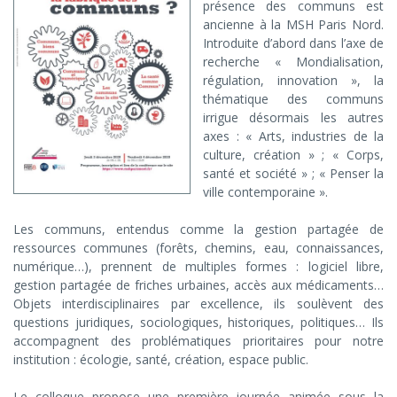
présence des communs est
:
ancienne à la MSH Paris Nord.
quelle
Introduite d’abord dans l’axe de
recherche « Mondialisation,
place
régulation, innovation », la
pour
thématique des communs
irrigue désormais les autres
la
axes : « Arts, industries de la
fabrique
culture, création » ; « Corps,
santé et société » ; « Penser la
des
ville contemporaine ».
communs
Les communs, entendus comme la gestion partagée de
?
ressources communes (forêts, chemins, eau, connaissances,
numérique…), prennent de multiples formes : logiciel libre,
gestion partagée de friches urbaines, accès aux médicaments…
Objets interdisciplinaires par excellence, ils soulèvent des
questions juridiques, sociologiques, historiques, politiques… Ils
accompagnent des problématiques prioritaires pour notre
institution : écologie, santé, création, espace public.
Le colloque propose une première journée animée sous la