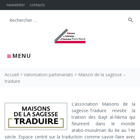
Skip
newsletter
contacts
to
content
search
Search
for:
MENU
Accueil
>
Valorisation partenariats
>
Maison de la sagesse –
traduire
Maison
L’association Maisons de la
sagesse-Traduire revisite la
de
traition des Bayt al-hikma qui
la
fleurirent dans le monde
arabo-musulman du 6e au 14e
sagesse
siècle. Espace centré sur la traduction comme savoir-faire avec