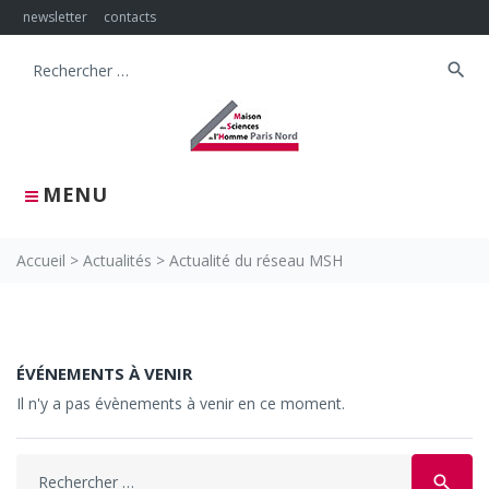
Skip
newsletter
contacts
to
content
search
Search
for:
MENU
Accueil
>
Actualités
>
Actualité du réseau MSH
Actualité
du
ÉVÉNEMENTS À VENIR
Il n'y a pas évènements à venir en ce moment.
réseau
MSH
Search
search
for: