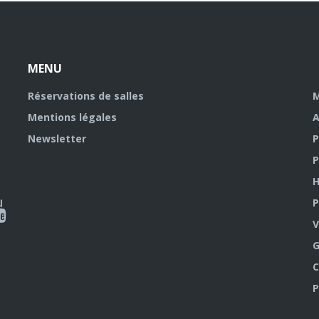
MENU
Réservations de salles
M
Mentions légales
A
Newsletter
P
P
H
P
al
V
outube
G
C
P