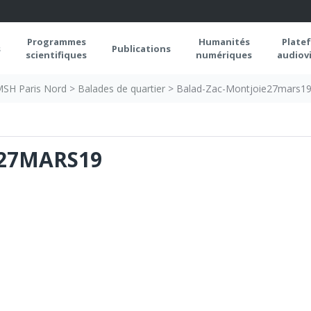
Programmes
Humanités
Plate
s
Publications
scientifiques
numériques
audiovi
 MSH Paris Nord
>
Balades de quartier
>
Balad-Zac-Montjoie27mars1
27MARS19