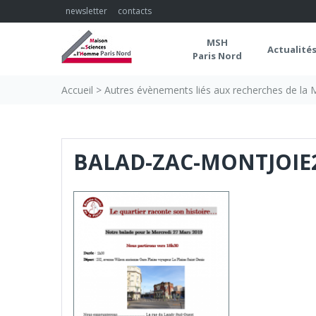
Skip
newsletter
contacts
to
content
MSH
Actualité
Paris Nord
Accueil
>
Autres évènements liés aux recherches de la
BALAD-ZAC-MONTJOIE