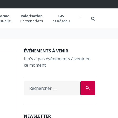
forme
Valorisation
GIS
...
suelle
Partenariats
et Réseau
9
ÉVÉNEMENTS À VENIR
Il n'y a pas évènements à venir en
ce moment.
Search
search
for:
NEWSLETTER