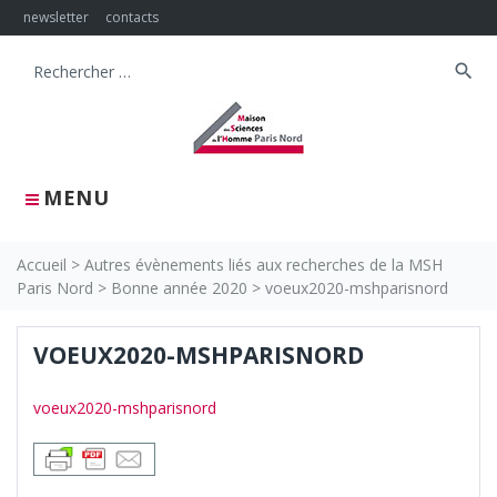
Skip
newsletter
contacts
to
content
search
Search
for:
MENU
Accueil
>
Autres évènements liés aux recherches de la MSH
Paris Nord
>
Bonne année 2020
>
voeux2020-mshparisnord
VOEUX2020-MSHPARISNORD
voeux2020-mshparisnord