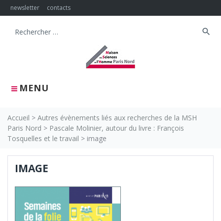
Skip
newsletter
contacts
to
content
search
Search
for:
MENU
Accueil
>
Autres évènements liés aux recherches de la MSH
Paris Nord
>
Pascale Molinier, autour du livre : François
Tosquelles et le travail
>
image
IMAGE